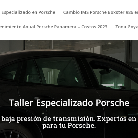
r Especializado en Porsche
Cambio IMS Porsche Boxster 986 e
nimiento Anual Porsche Panamera – Costos 2023
Zona Goy
Taller Especializado Porsche
: baja presión de transmisión. Expertos en
para tu Porsche.