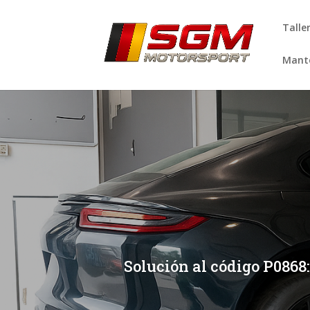
Talle
Mante
[/et_pb_slide]
[/et_pb_slide]
Solución al código P0868