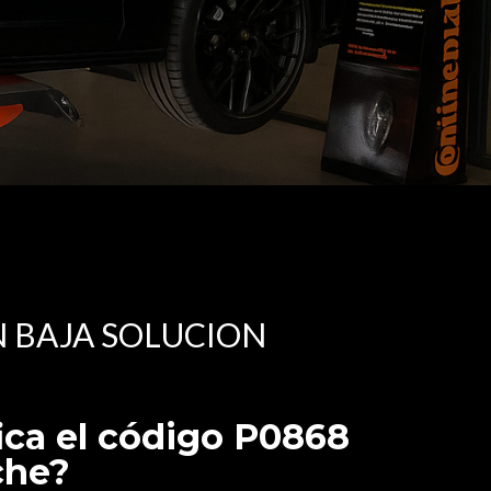
N BAJA SOLUCION
ica el código P0868
che?