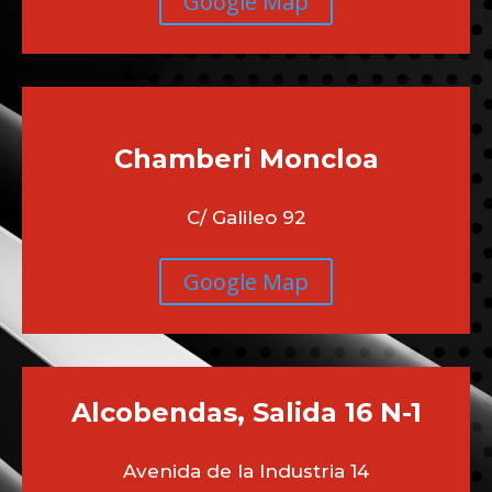
Zona Manuel Becerra
Madrid
C/ Marqués de Mondejar N6
Google Map
Chamberi
Moncloa
C/ Galileo 92
Google Map