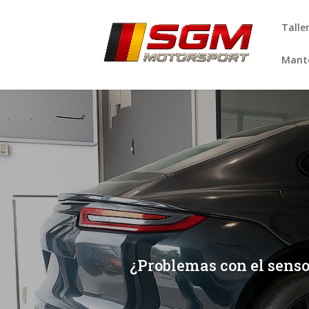
Talle
Mante
[/et_pb_slide]
[/et_pb_slide]
¿Problemas con el senso