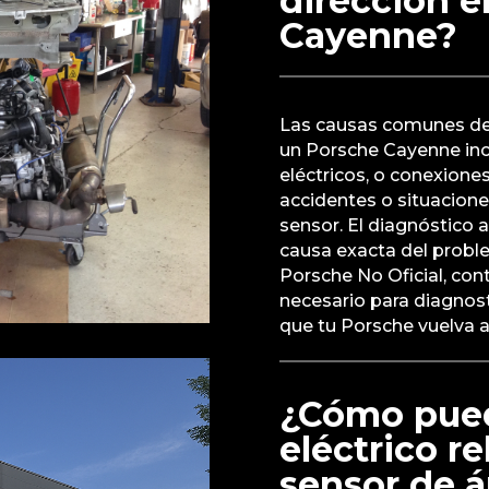
dirección 
Cayenne?
Las causas comunes del 
un Porsche Cayenne inc
eléctricos, o conexione
accidentes o situacion
sensor. El diagnóstico a
causa exacta del proble
Porsche No Oficial, con
necesario para diagnos
que tu Porsche vuelva a
¿Cómo puedo
eléctrico r
sensor de á