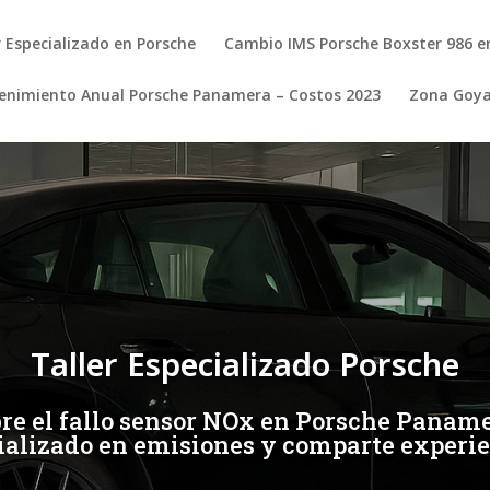
r Especializado en Porsche
Cambio IMS Porsche Boxster 986 e
nimiento Anual Porsche Panamera – Costos 2023
Zona Goy
Taller Especializado Porsche
re el fallo sensor NOx en Porsche Paname
ializado en emisiones y comparte experie