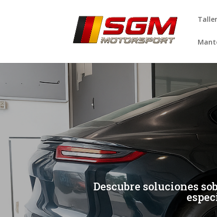
Talle
Mante
[/et_pb_slide]
[/et_pb_slide]
Descubre soluciones sob
espec