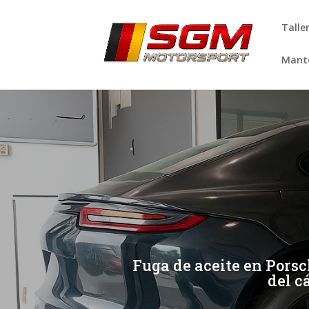
Talle
Mante
[/et_pb_slide]
[/et_pb_slide]
Fuga de aceite en Pors
del c