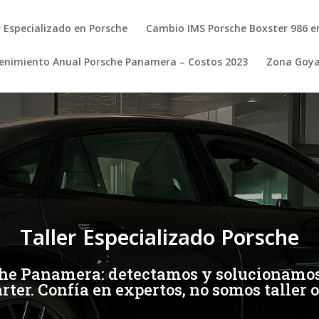
r Especializado en Porsche
Cambio IMS Porsche Boxster 986 e
nimiento Anual Porsche Panamera – Costos 2023
Zona Goy
Taller Especializado Porsche
che Panamera: detectamos y solucionamos 
árter. Confía en expertos, no somos taller of