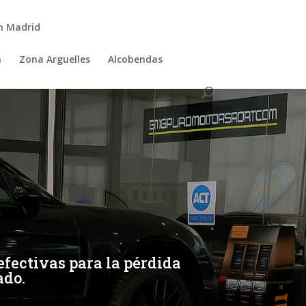
n Madrid
a
Zona Arguelles
Alcobendas
fectivas para la pérdida
ado.