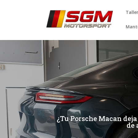
Talle
Mante
[/et_pb_slide]
[/et_pb_slide]
¿Tu Porsche Macan deja 
de 