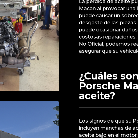
La pérdida de aceite pu
Macan al provocar una l
puede causar un sobre
desgaste de las piezas i
puede ocasionar daños g
costosas reparaciones. 
No Oficial, podemos rea
asegurar que su vehícu
¿Cuáles son
Porsche Ma
aceite?
Los signos de que su P
incluyen manchas de acei
aceite bajo en el motor