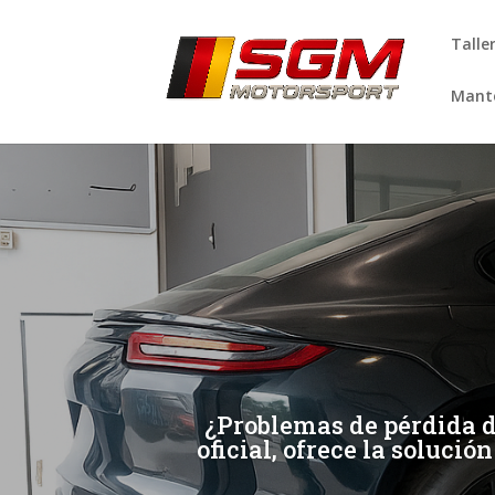
Talle
Mante
[/et_pb_slide]
[/et_pb_slide]
¿Problemas de pérdida d
oficial, ofrece la solució