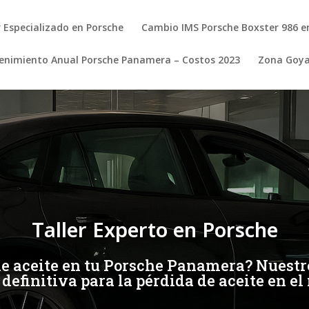
r Especializado en Porsche
Cambio IMS Porsche Boxster 986 e
nimiento Anual Porsche Panamera – Costos 2023
Zona Goy
Taller Experto en Porsche
e aceite en tu Porsche Panamera? Nuestro 
n definitiva para la pérdida de aceite en e