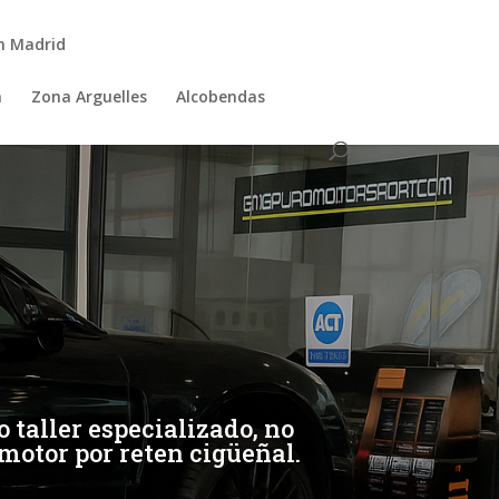
n Madrid
a
Zona Arguelles
Alcobendas
taller especializado, no
l motor por reten cigüeñal.