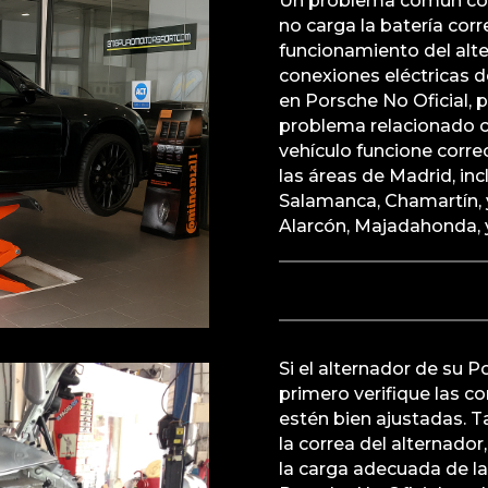
Un problema común con
no carga la batería co
funcionamiento del alter
conexiones eléctricas d
en Porsche No Oficial, 
problema relacionado c
vehículo funcione corr
las áreas de Madrid, i
Salamanca, Chamartín,
Alarcón, Majadahonda, 
Si el alternador de su 
primero verifique las c
estén bien ajustadas. T
la correa del alternador
la carga adecuada de la 