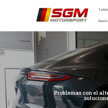
Talle
Mante
[/et_pb_slide]
[/et_pb_slide]
Problemas con el alt
solucione