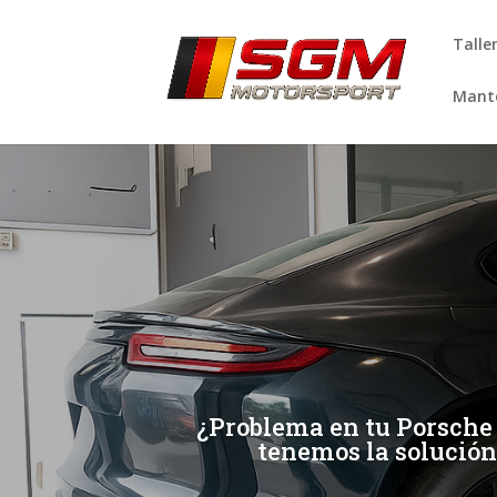
Talle
Mante
[/et_pb_slide]
[/et_pb_slide]
¿Problema en tu Porsche 
tenemos la solución