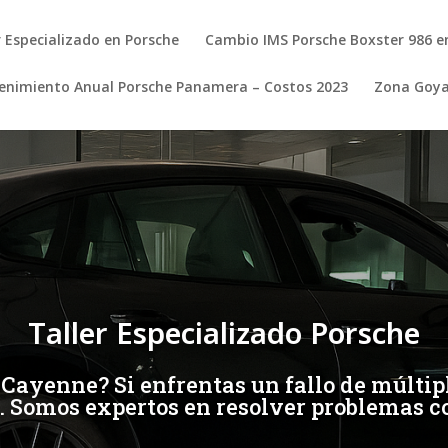
r Especializado en Porsche
Cambio IMS Porsche Boxster 986 e
nimiento Anual Porsche Panamera – Costos 2023
Zona Goy
Taller Especializado Porsche
Cayenne? Si enfrentas un fallo de múltipl
. Somos expertos en resolver problemas c