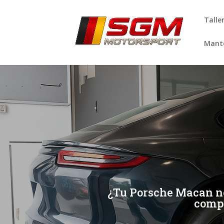
Talle
Mante
[/et_pb_slide]
[/et_pb_slide]
¿Tu Porsche Macan no
compe