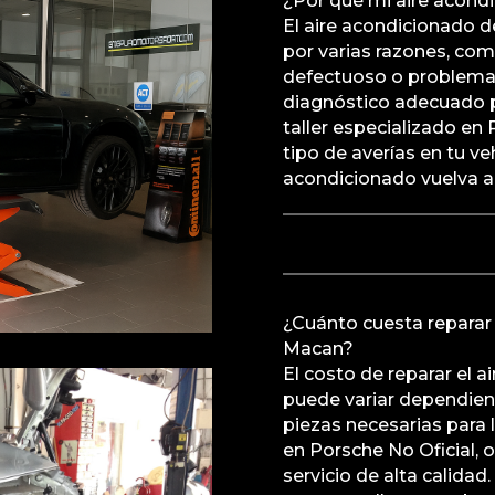
¿Por qué mi aire acond
El aire acondicionado 
por varias razones, com
defectuoso o problemas 
diagnóstico adecuado p
taller especializado en
tipo de averías en tu ve
acondicionado vuelva a
¿Cuánto cuesta reparar
Macan?
El costo de reparar el 
puede variar dependiend
piezas necesarias para l
en Porsche No Oficial, 
servicio de alta calida