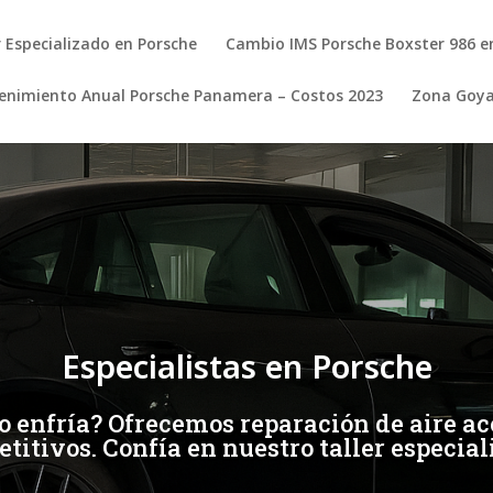
r Especializado en Porsche
Cambio IMS Porsche Boxster 986 e
nimiento Anual Porsche Panamera – Costos 2023
Zona Goy
Especialistas en Porsche
 enfría? Ofrecemos reparación de aire ac
titivos. Confía en nuestro taller especial