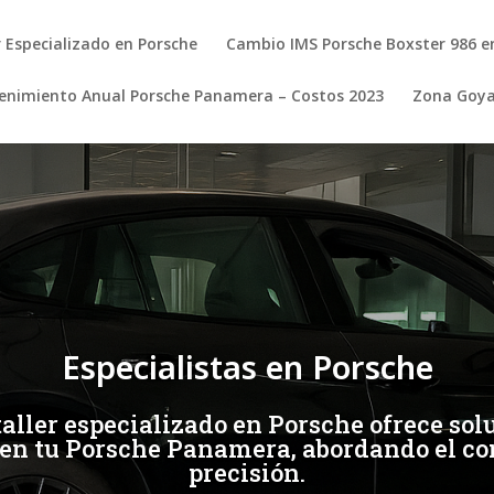
r Especializado en Porsche
Cambio IMS Porsche Boxster 986 e
nimiento Anual Porsche Panamera – Costos 2023
Zona Goy
Especialistas en Porsche
aller especializado en Porsche ofrece solu
 en tu Porsche Panamera, abordando el c
precisión.