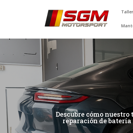
Talle
Mante
[/et_pb_slide]
[/et_pb_slide]
Descubre cómo nuestro t
reparación de batería