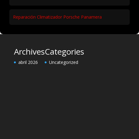
Reparación Pinzas Freno Porsche Panamera
Fallo Eléctrico en Porsche Cayenne: Soluciones
Kit IMS Reforzado para Porsche Cayman – Instalación y
Precio
Reparación Climatizador Porsche Panamera
Archives
Categories
abril 2026
Uncategorized