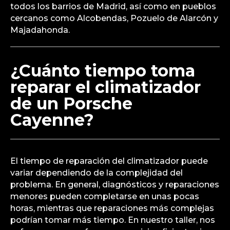
enfríe incluyen una fuga de refrigerante, un
compresor defectuoso o un condensador
obstruido. También podría deberse a problemas
eléctricos o un filtro de aire sucio. En nuestro taller
especializado en Porsche, podemos diagnosticar
y reparar eficazmente cualquier problema que
esté afectando el funcionamiento del
climatizador. Ofrecemos nuestros servicios en
todos los barrios de Madrid, así como en pueblos
cercanos como Alcobendas, Pozuelo de Alarcón y
Majadahonda.
¿Cuánto tiempo toma
reparar el climatizador
de un Porsche
Cayenne?