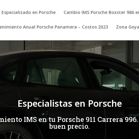
r Especializado en Porsche
Cambio IMS Porsche Boxster 986 e
nimiento Anual Porsche Panamera – Costos 2023
Zona Goy
Especialistas en Porsche
amiento IMS en tu Porsche 911 Carrera 996.
buen precio.