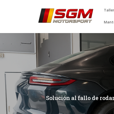
Talle
Mante
[/et_pb_slide]
[/et_pb_slide]
Solución al fallo de rod