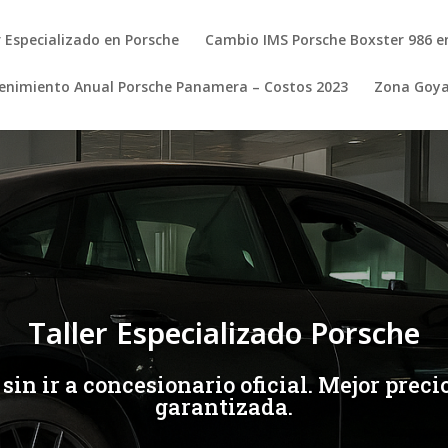
r Especializado en Porsche
Cambio IMS Porsche Boxster 986 e
nimiento Anual Porsche Panamera – Costos 2023
Zona Goy
Taller Especializado Porsche
in ir a concesionario oficial. Mejor prec
garantizada.