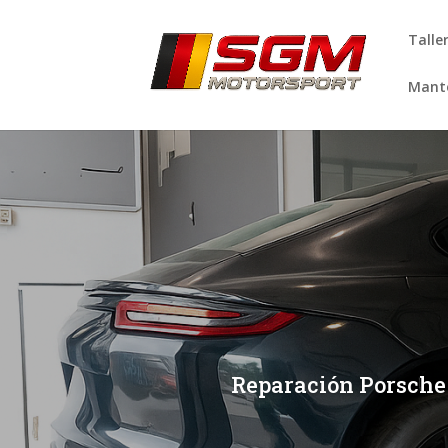
Talle
Mante
[/et_pb_slide]
[/et_pb_slide]
Reparación Porsche s