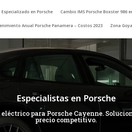
r Especializado en Porsche
Cambio IMS Porsche Boxster 986 e
nimiento Anual Porsche Panamera – Costos 2023
Zona Goy
Especialistas en Porsche
eléctrico para Porsche Cayenne. Solucion
precio competitivo.