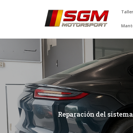
Talle
Mante
[/et_pb_slide]
[/et_pb_slide]
Reparación del sistema 