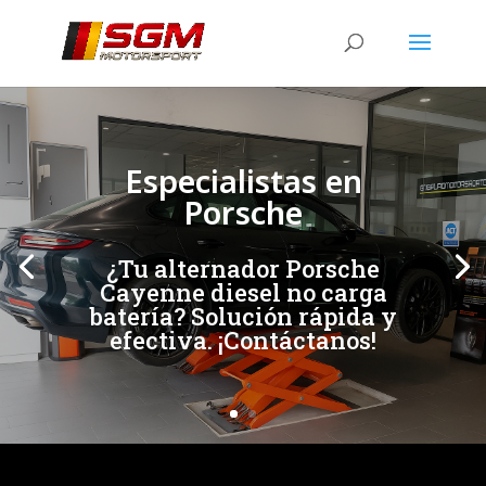
[/et_pb_slide]
[/et_pb_slide]
Especialistas en
Porsche
¿Tu alternador Porsche
Cayenne diesel no carga
batería? Solución rápida y
efectiva. ¡Contáctanos!