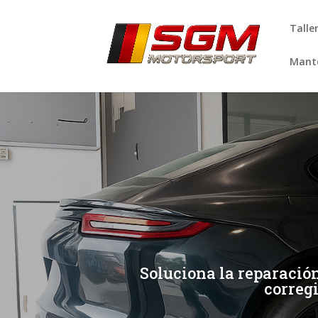
Talle
Mante
[/et_pb_slide]
[/et_pb_slide]
Soluciona la reparació
correg