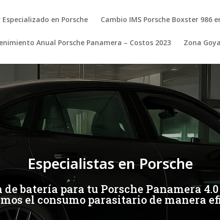
r Especializado en Porsche
Cambio IMS Porsche Boxster 986 e
nimiento Anual Porsche Panamera – Costos 2023
Zona Goy
Especialistas en Porsche
n de batería para tu Porsche Panamera 4.0
imos el consumo parasitario de manera efi