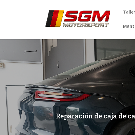
Talle
Mante
[/et_pb_slide]
[/et_pb_slide]
Reparación de caja de 