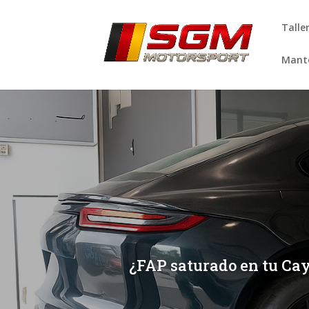
Talle
Mante
[/et_pb_slide]
[/et_pb_slide]
¿FAP saturado en tu Cay