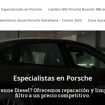
r Especializado en Porsche
Cambio IMS Porsche Boxster 986 e
nimiento Anual Porsche Panamera – Costos 2023
Zona Goy
Especialistas en Porsche
enne Diesel? Ofrecemos reparación y limp
filtro a un precio competitivo.