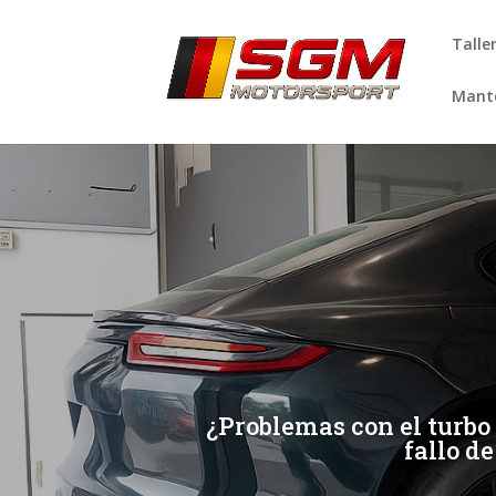
Talle
Mante
[/et_pb_slide]
[/et_pb_slide]
¿Problemas con el turbo
fallo de