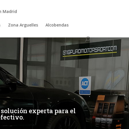
n Madrid
a
Zona Arguelles
Alcobendas
solución experta para el
efectivo.