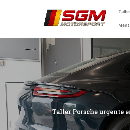
Talle
Mante
[/et_pb_slide]
[/et_pb_slide]
Taller Porsche urgente en