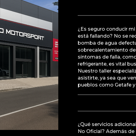
¿Es seguro conducir m
está fallando? No se r
bomba de agua defectu
sobrecalentamiento del 
síntomas de falla, com
refrigerante, es vital b
Nuestro taller especiali
asistirte, ya sea que v
pueblos como Getafe y 
¿Qué servicios adicional
No Oficial? Además de 