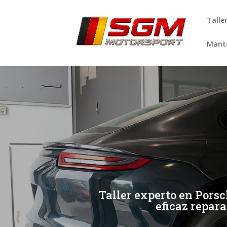
Talle
Mante
[/et_pb_slide]
[/et_pb_slide]
Taller experto en Pors
eficaz repar