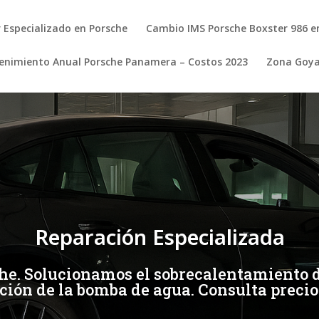
r Especializado en Porsche
Cambio IMS Porsche Boxster 986 e
nimiento Anual Porsche Panamera – Costos 2023
Zona Goy
Reparación Especializada
che. Solucionamos el sobrecalentamiento
ación de la bomba de agua. Consulta precio