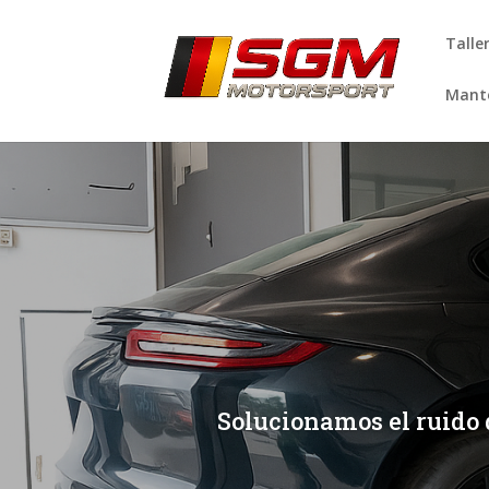
Talle
Mante
[/et_pb_slide]
[/et_pb_slide]
Solucionamos el ruido