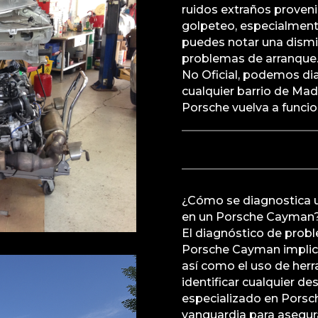
ruidos extraños proven
golpeteo, especialmente
puedes notar una dismi
problemas de arranque.
No Oficial, podemos dia
cualquier barrio de Mad
Porsche vuelva a funci
¿Cómo se diagnostica u
en un Porsche Cayman
El diagnóstico de probl
Porsche Cayman implica 
así como el uso de her
identificar cualquier de
especializado en Porsch
vanguardia para asegur