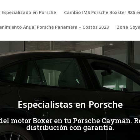
r Especializado en Porsche
Cambio IMS Porsche Boxster 986 e
nimiento Anual Porsche Panamera – Costos 2023
Zona Goy
Especialistas en Porsche
 del motor Boxer en tu Porsche Cayman. R
distribución con garantía.