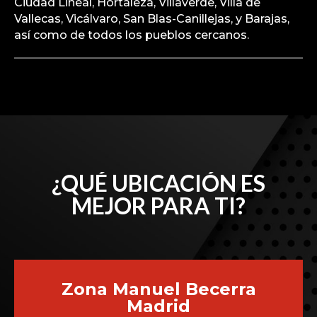
está ubicado en Madrid, donde ofrecemos
servicios de reparación para todo tipo de averías
en Porsche. Atendemos a clientes de todos los
barrios de Madrid, incluyendo Centro, Arganzuela,
Retiro, Salamanca, Chamartín, Tetuán, Chamberí,
Fuencarral-El Pardo, Moncloa-Aravaca, Latina,
Carabanchel, Usera, Puente de Vallecas, Moratalaz,
Ciudad Lineal, Hortaleza, Villaverde, Villa de
Vallecas, Vicálvaro, San Blas-Canillejas, y Barajas,
así como de todos los pueblos cercanos.
¿QUÉ UBICACIÓN ES